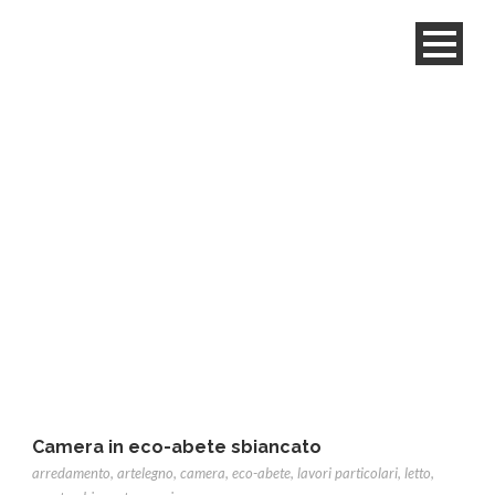
Tag
sbiancato
Camera in eco-abete sbiancato
arredamento
,
artelegno
,
camera
,
eco-abete
,
lavori particolari
,
letto
,