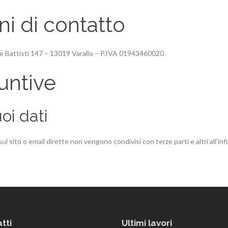
ni di contatto
sare Battisti 147 – 13019 Varallo – P.IVA 01943460020
untive
oi dati
ul sito o email dirette non vengono condivisi con terze parti e altri all’inf
tti
Ultimi lavori