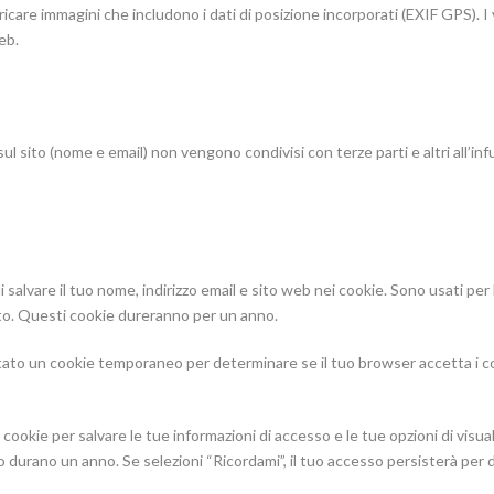
aricare immagini che includono i dati di posizione incorporati (EXIF GPS). I
eb.
sul sito (nome e email) non vengono condivisi con terze parti e altri all’inf
i salvare il tuo nome, indirizzo email e sito web nei cookie. Sono usati p
to. Questi cookie dureranno per un anno.
stato un cookie temporaneo per determinare se il tuo browser accetta i c
cookie per salvare le tue informazioni di accesso e le tue opzioni di visu
o durano un anno. Se selezioni “Ricordami”, il tuo accesso persisterà per 