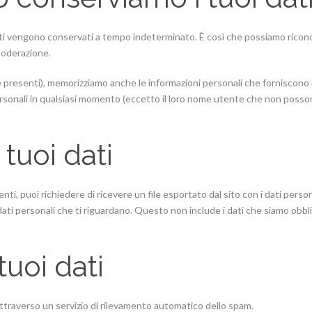
dati vengono conservati a tempo indeterminato. È così che possiamo ric
moderazione.
se presenti), memorizziamo anche le informazioni personali che forniscono n
personali in qualsiasi momento (eccetto il loro nome utente che non poss
i tuoi dati
i, puoi richiedere di ricevere un file esportato dal sito con i dati person
dati personali che ti riguardano. Questo non include i dati che siamo obblig
uoi dati
attraverso un servizio di rilevamento automatico dello spam.