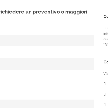
richiedere un preventivo o maggiori
Co
Puo
inf
qua
"Ri
Co
Via