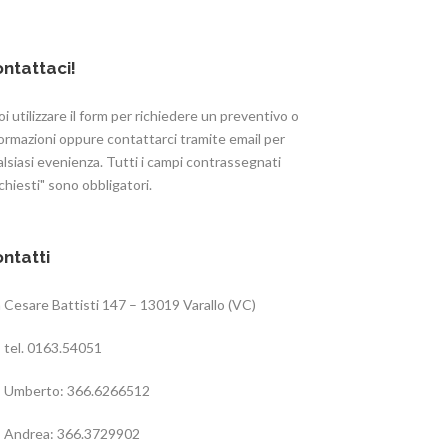
ntattaci!
i utilizzare il form per richiedere un preventivo o
ormazioni oppure contattarci tramite email per
lsiasi evenienza. Tutti i campi contrassegnati
chiesti" sono obbligatori.
ntatti
 Cesare Battisti 147 – 13019 Varallo (VC)
tel. 0163.54051
Umberto: 366.6266512
Andrea: 366.3729902