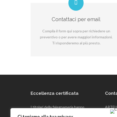
Contattaci per email
Compila il form qui sopra per richiedere un
preventivo o per avere maggiori informazioni.
Ti risponderemo al più presto.
Eccellenza certificata
Conta
I titolari della falegnameria hanno
ARTELE
conseguito il marchio “Piemonte
Via Ces
Ci teniamo alla tua privacy