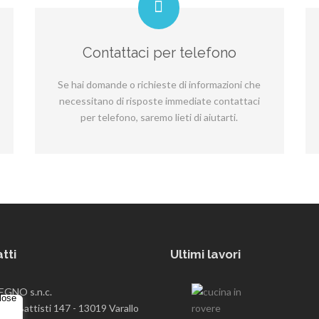
Contattaci per telefono
Se hai domande o richieste di informazioni che
necessitano di risposte immediate contattaci
per telefono, saremo lieti di aiutarti.
tti
Ultimi lavori
GNO s.n.c.
are Battisti 147 - 13019 Varallo