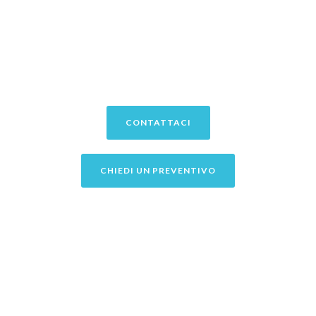
Lavoriamo il legno con passione offrendoVi la possibilità di
poter scegliere prodotti su misura trasformando gli interni
della Vostra casa in ambienti personalizzati e unici.
CONTATTACI
CHIEDI UN PREVENTIVO