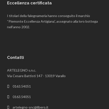
Eccellenza certificata
I titolari della falegnameria hanno conseguito il marchio
“Piemonte Eccellenza Artigiana”, assegnato alla loro bottega
nell’anno 2002.
Contatti
ARTELEGNO s.n.c.
Via Cesare Battisti 147 - 13019 Varallo
0163.54051
0163.54051
artelegno-snc@libero.it