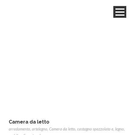
Tag
castagno spazzolato e
Camera da letto
arredamento
,
artelegno
,
Camera da letto
,
castagno spazzolato e
,
legno
,