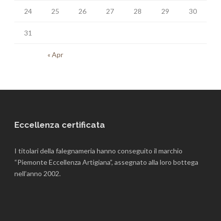
24
25
26
27
28
29
30
31
« Apr
Eccellenza certificata
I titolari della falegnameria hanno conseguito il marchio
“Piemonte Eccellenza Artigiana”, assegnato alla loro bottega
nell’anno 2002.