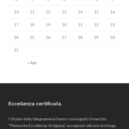
10
11
12
13
14
15
16
17
18
19
20
21
22
23
24
25
26
27
28
29
30
31
« Apr
Eccellenza certificata
I titolari della falegnameria hanno conseguito il marchio
“Piemonte Eccellenza Artigiana”, assegnato alla loro bottega