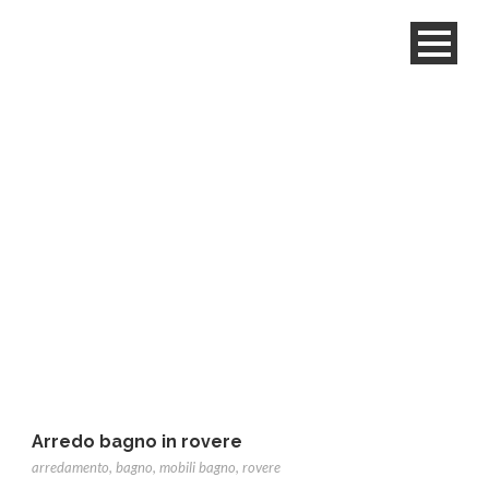
Tag
bagno
Arredo bagno in rovere
arredamento
,
bagno
,
mobili bagno
,
rovere