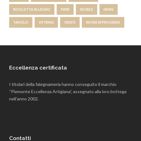
BICICLETTA IN LEGNO
FIERE
MOBILE
NEWS
TAVOLO
VETRINA
VIDEO
WORK IN PROGRESS
Eccellenza certificata
I titolari della falegnameria hanno conseguito il marchio
“Piemonte Eccellenza Artigiana”, assegnato alla loro bottega
nell’anno 2002.
Contatti