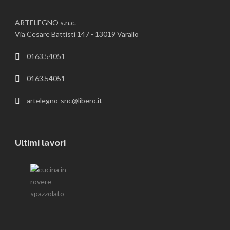
ARTELEGNO s.n.c.
Via Cesare Battisti 147 - 13019 Varallo
0163.54051
0163.54051
artelegno-snc@libero.it
Ultimi lavori