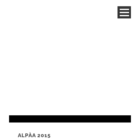
Tag
vetrina
ALPÀA 2015