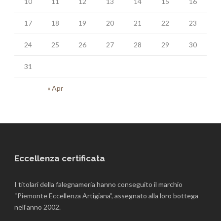
10
11
12
13
14
15
16
17
18
19
20
21
22
23
24
25
26
27
28
29
30
31
« Apr
Eccellenza certificata
I titolari della falegnameria hanno conseguito il marchio
“Piemonte Eccellenza Artigiana”, assegnato alla loro bottega
nell’anno 2002.