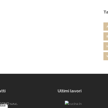
T
tti
Ultimi lavori
GNO s.n.c.