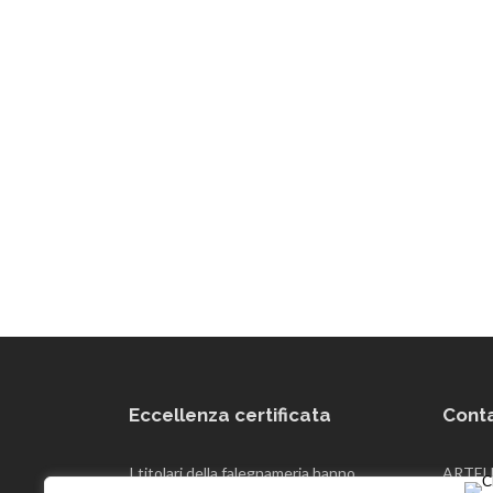
Eccellenza certificata
Conta
I titolari della falegnameria hanno
ARTELE