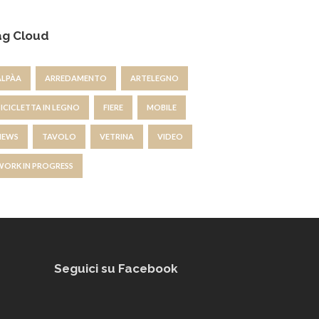
ag Cloud
ALPÀA
ARREDAMENTO
ARTELEGNO
BICICLETTA IN LEGNO
FIERE
MOBILE
NEWS
TAVOLO
VETRINA
VIDEO
WORK IN PROGRESS
Seguici su Facebook