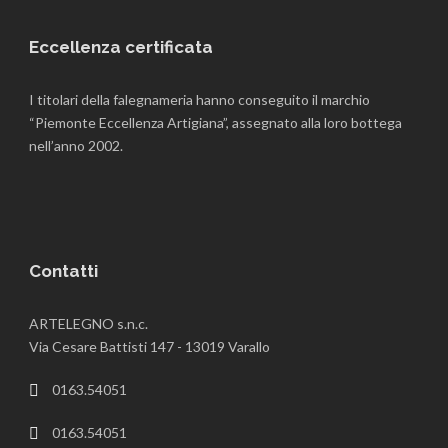
Eccellenza certificata
I titolari della falegnameria hanno conseguito il marchio
“Piemonte Eccellenza Artigiana”, assegnato alla loro bottega
nell’anno 2002.
Contatti
ARTELEGNO s.n.c.
Via Cesare Battisti 147 - 13019 Varallo
0163.54051
0163.54051