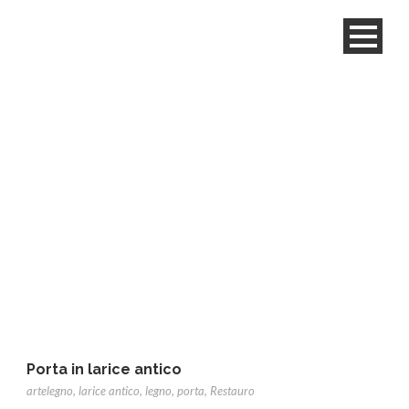
Category
Ristrutturazioni
Porta in larice antico
artelegno
,
larice antico
,
legno
,
porta
,
Restauro