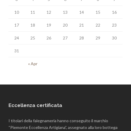
10
11
12
13
14
15
16
17
18
19
20
21
22
23
24
25
26
27
28
29
30
31
« Apr
Eccellenza certificata
I titolari della falegnameria hanno conseguito il marchio
“Piemonte Eccellenza Artigiana”, assegnato alla loro bottega