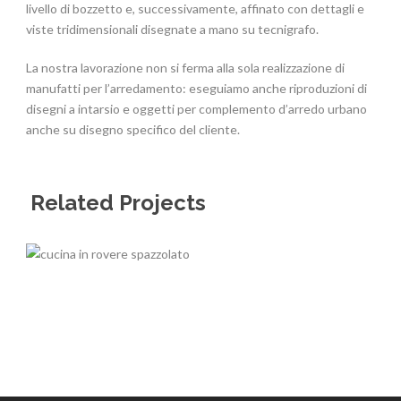
livello di bozzetto e, successivamente, affinato con dettagli e
viste tridimensionali disegnate a mano su tecnigrafo.
La nostra lavorazione non si ferma alla sola realizzazione di
manufatti per l’arredamento: eseguiamo anche riproduzioni di
disegni a intarsio e oggetti per complemento d’arredo urbano
anche su disegno specifico del cliente.
Related Projects
arredamento
,
artelegno
,
cucina
,
laccato
,
moderno
,
rovere
arredamento
,
artelegno
,
cucina
,
legno
artelegno
,
calzatura
,
forma
,
marchio
,
scarpa
,
video
arredamento
,
artelegno
,
assettoni estraibili
,
castagno
,