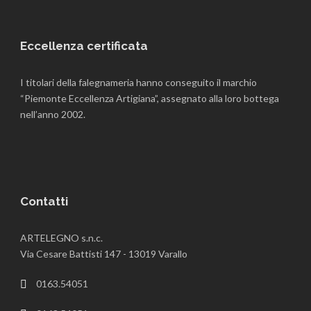
Libreria su misura
,
su misura
Eccellenza certificata
I titolari della falegnameria hanno conseguito il marchio
“Piemonte Eccellenza Artigiana”, assegnato alla loro bottega
nell’anno 2002.
Contatti
ARTELEGNO s.n.c.
Via Cesare Battisti 147 - 13019 Varallo
0163.54051