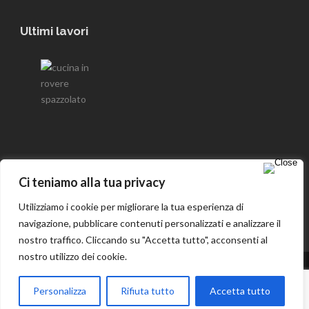
Ultimi lavori
Seguici su Facebook
Ci teniamo alla tua privacy
Utilizziamo i cookie per migliorare la tua esperienza di
navigazione, pubblicare contenuti personalizzati e analizzare il
nostro traffico. Cliccando su "Accetta tutto", acconsenti al
nostro utilizzo dei cookie.
-
Privacy and cookie policy
Copyright 2016 Artelegno s.n.c, All Right Reserved. P.IVA
Personalizza
Rifiuta tutto
Accetta tutto
01943460020