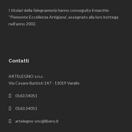
I titolari della falegnameria hanno conseguito il marchio
“Piemonte Eccellenza Artigiana”, assegnato alla loro bottega
nell’anno 2002.
Contatti
ARTELEGNO s.n.c.
Via Cesare Battisti 147 - 13019 Varallo
0163.54051
0163.54051
artelegno-snc@libero.it