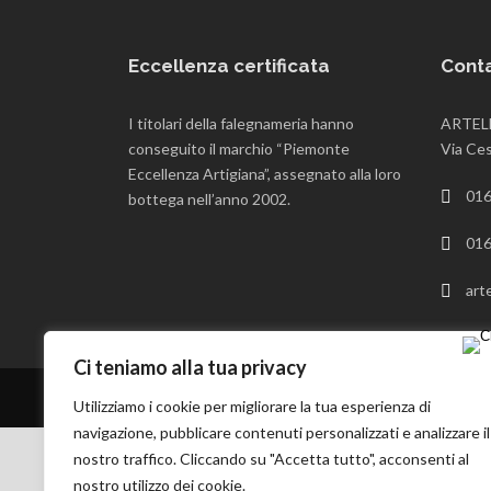
Eccellenza certificata
Conta
I titolari della falegnameria hanno
ARTELE
conseguito il marchio “Piemonte
Via Ces
Eccellenza Artigiana”, assegnato alla loro
016
bottega nell’anno 2002.
016
art
Ci teniamo alla tua privacy
-
Privacy and cookie policy
Utilizziamo i cookie per migliorare la tua esperienza di
navigazione, pubblicare contenuti personalizzati e analizzare il
nostro traffico. Cliccando su "Accetta tutto", acconsenti al
nostro utilizzo dei cookie.