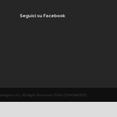
Seguici su Facebook
elegno s.n.c, All Right Reserved. P.IVA 01943460020