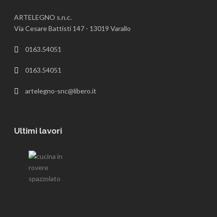
ARTELEGNO s.n.c.
Via Cesare Battisti 147 - 13019 Varallo
0163.54051
0163.54051
artelegno-snc@libero.it
Ultimi lavori